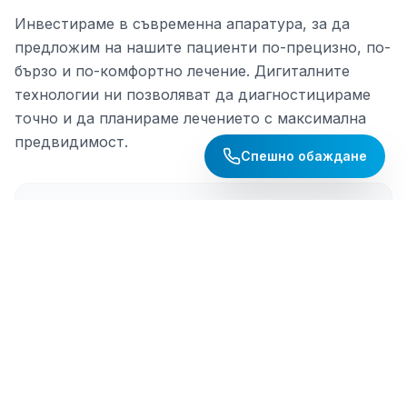
Инвестираме в съвременна апаратура, за да
предложим на нашите пациенти по-прецизно, по-
бързо и по-комфортно лечение. Дигиталните
технологии ни позволяват да диагностицираме
точно и да планираме лечението с максимална
предвидимост.
Спешно обаждане
Терапевтичен дентален лазер
Има вградени 2 терапевтични лазера –
Инфрачервен и Червен, като всеки решава
специфични дентални проблеми
Диоден дентален лезер