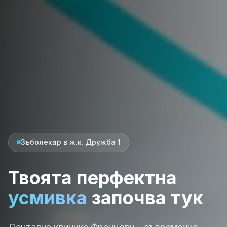
Зъболекар в ж.к. Дружба 1
Твоята перфектна
усмивка
започва тук