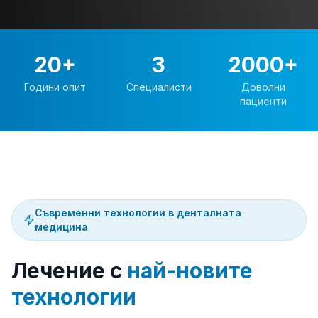
20+
3
2000+
Години опит
Специалисти
Доволни
пациенти
Съвременни технологии в денталната
медицина
Лечение с
най-новите
технологии